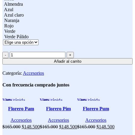
Almendra
Azul
Azul claro
Naranja
Rojo
Verde
Verde Pálido
Añadir al carrito
Categoría:
Accesorios
Con frecuencia comprado juntos
Vista rápida
Vista rápida
Vista rápida
-10%
-10%
-10%
Florero Pam
Florero Pim
Florero Pum
Accesorios
Accesorios
Accesorios
$
165.000
$
148.500
$
165.000
$
148.500
$
165.000
$
148.500