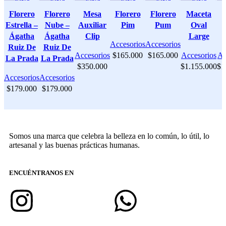
rápida
rápida
rápida
rápida
rápida
rápida
Florero
Florero
Mesa
Florero
Florero
Maceta
Estrella –
Nube –
Auxiliar
Pim
Pum
Oval
Ágatha
Ágatha
Clip
Large
Accesorios
Accesorios
Ruiz De
Ruiz De
Accesorios
$
165.000
$
165.000
Accesorios
Ac
La Prada
La Prada
$
350.000
$
1.155.000
$
1
Accesorios
Accesorios
$
179.000
$
179.000
Somos una marca que celebra la belleza en lo común, lo útil, lo
artesanal y las buenas prácticas humanas.
ENCUÉNTRANOS EN